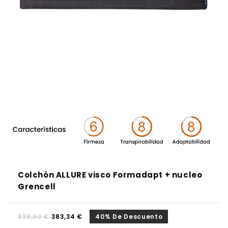
Colchón ALLURE visco Formadapt + nucleo
Grencell
638,90 €
383,34 €
40% De Descuento