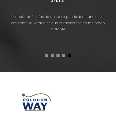
JESÚS
,
Después de 14 días de uso, solo puedo decir una cosa:
ad
excelente, la verdad es que mi descanso ha mejorado
to
bastante.