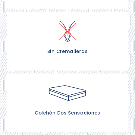
Te ofrecemos un colchón que no tendrás que
cambiar la funda por rotura, con un protector
impermeable conseguirá una protección ideal.
Sin Cremalleras
Te ofrecemos un colchón con dos caras diferentes
una mas adaptable y otra mas firme. Tu eliges
como quieres dormir.
Colchón Dos Sensaciones